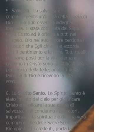
5.
Salvezza
. La salvezza è
completamente un'opera della grazia di
Dio e non può essere guadagnata o
meritata. È stata compiuta dal Signore
Gesù Cristo ed è offerta a tutti nel
vangelo. Dio nel suo amore perdona i
peccatori che Egli chiama e accorda
loro il pentimento e la fede. Tutti quelli
che sono posti per la vita eterna e
credono in Cristo sono giustificati solo
per mezzo della fede, adottati nella
famiglia di Dio e ricevono la vita
eterna.
6. Lo
Spirito Santo
. Lo Spirito Santo è
stato inviato dal cielo per glorificare
Cristo e applicare la sua opera di
salvezza. Egli condanna i peccatori,
impartisce vita spirituale e dà una vera
comprensione delle Sacre Scritture.
Riempie tutti i credenti, porta la