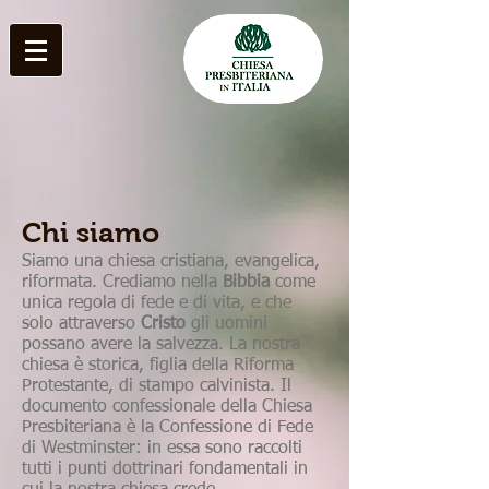
Chi siamo
Siamo una chiesa cristiana, evangelica,
riformata. Crediamo nella
Bibbia
come
unica regola di fede e di vita, e che
solo attraverso
Cristo
gli uomini
possano avere la salvezza. La nostra
chiesa è storica, figlia della Riforma
Protestante, di stampo calvinista. Il
documento confessionale della Chiesa
Presbiteriana è la Confessione di Fede
di Westminster: in essa sono raccolti
tutti i punti dottrinari fondamentali in