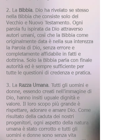
2. La
Bibbia
. Dio ha rivelato se stesso
nella Bibbia che consiste solo del
Vecchio e Nuovo Testamento. Ogni
parola fu ispirata da Dio attraverso
autori umani, così che la Bibbia come
originalmente data è nella sua interezza
la Parola di Dio, senza errore e
completamente affidabile in fatti e
dottrina. Solo
la Bibbia parla con finale
autorità ed è sempre sufficiente per
tutte le questioni di credenza e pratica.
3. La
Razza Umana
. Tutti gli uomini e
donne, essendo creati nell'immagine di
Dio, hanno insiti uguale dignità e
valore. Il loro scopo più grande è
rispettare, adorare e amare Dio. Come
risultato della caduta dei nostri
progenitori, ogni aspetto della natura
umana è stato corrotto e tutti gli
uomini e donne sono senza vita