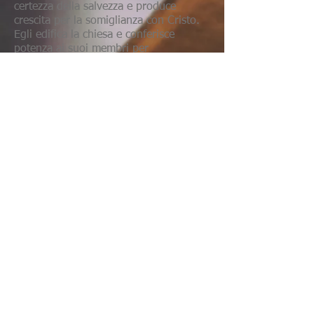
certezza della salvezza e produce
crescita per la somiglianza con Cristo.
Egli edifica la chiesa e conferisce
potenza ai suoi membri per
l'adorazione, il servizio e la missione.
7. La
Chiesa
. La Chiesa universale è il
Corpo del quale Cristo è la testa e a cui
tutti coloro che sono salvati
appartengono. Essa è resa visibile sotto
forma di chiese locali, che sono
congregazioni di credenti in comunione
gli con gli altri per l'adorazione di Dio,
la predicazione della Parola,
l'amministrazione del Battesimo e la
Cena del Signore, per la cura pastorale
e la disciplina, e per l'evangelizzazione.
L'unità del corpo di Cristo è espressa
nelle chiese e tra le chiese dal reciproco
amore, cura e incoraggiamento. La vera
comunione tra chiese esiste solamente
laddove sono fedeli al vangelo.