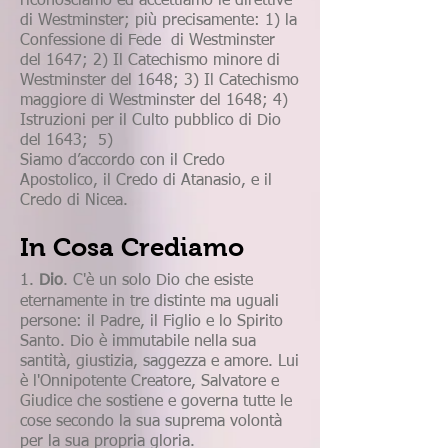
riconosciamo ed accettiamo le direttive
di Westminster; più precisamente: 1) la
Confessione di Fede di Westminster
del 1647; 2) Il Catechismo minore di
Westminster del 1648; 3) Il Catechismo
maggiore di Westminster del 1648; 4)
Istruzioni per il Culto pubblico di Dio
del 1643; 5)
Siamo d’accordo con il Credo
Apostolico, il Credo di Atanasio, e il
Credo di Nicea.
In Cosa Crediamo
1.
Dio
. C'è un solo Dio che esiste
eternamente in tre distinte ma uguali
persone: il Padre, il Figlio e lo Spirito
Santo. Dio è immutabile nella sua
santità, giustizia, saggezza e amore. Lui
è l'Onnipotente Creatore, Salvatore e
Giudice che sostiene e governa tutte le
cose secondo la sua suprema volontà
per la sua propria gloria.