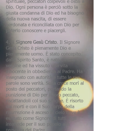
spirituale, peccatori colpevoli e ostili a
Dio. Ogni persona è perciò sotto la
giusta condanna di Dio ed ha bisogno
della nuova nascita, di essere
perdonata e riconciliata con Dio per
poterlo conoscere e piacergli.
4. Il
Signore Gesù Cristo
. Il Signore
Gesù Cristo è pienamente Dio e
pienamente uomo. È stato concepito
dallo Spirito Santo, è nato da una
vergine ed ha vissuto una vita
innocente in obbedienza al Padre. Ha
insegnato con autorità e tutte le sue
parole sono verità. Sulla croce morì al
posto dei peccatori, portando la
punizione di Dio per il loro peccato,
riscattandoli col suo sangue. È risorto
dai morti e con il Suo corpo della
risurrezione è asceso al cielo dove è
esaltato come Signore di tutti. Egli
intercede per il suo popolo alla
presenza del Padre.