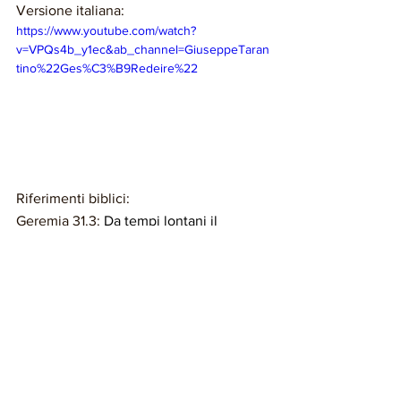
Versione italiana: 
https://www.youtube.com/watch?
v=VPQs4b_y1ec&ab_channel=GiuseppeTaran
tino%22Ges%C3%B9Redeire%22
Riferimenti biblici: 
Geremia 31.3: 
Da tempi lontani il 
SIGNORE mi è apparso. 
"Sì, io ti amo di un amore eterno; 
perciò ti prolungo la mia bontà."
Giovanni 15.9: 
Come il Padre mi ha 
amato, così anch'io ho amato voi; 
dimorate nel mio amore.